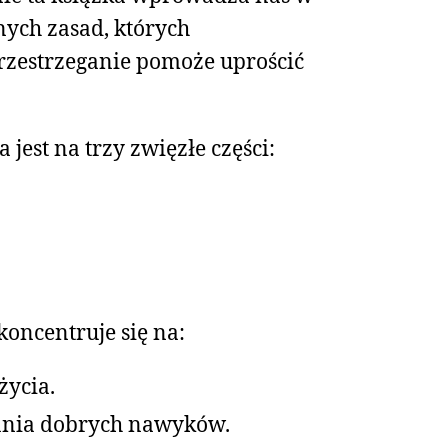
nych zasad, których
rzestrzeganie pomoże uprościć
 jest na trzy zwięzłe części:
 koncentruje się na:
życia.
ania dobrych nawyków.