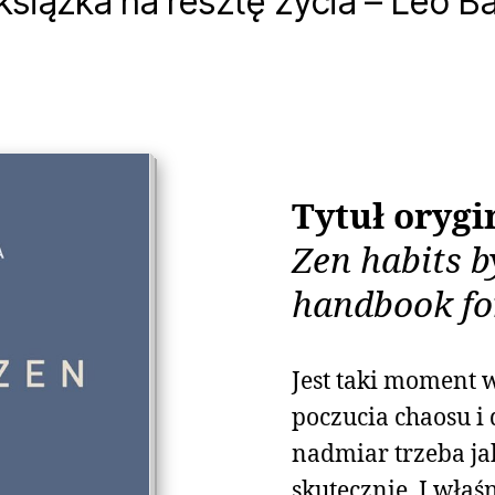
książka na resztę życia – Leo B
Tytuł orygi
Zen habits 
handbook for
Jest taki moment 
poczucia chaosu i d
nadmiar trzeba jak
skutecznie. I wła