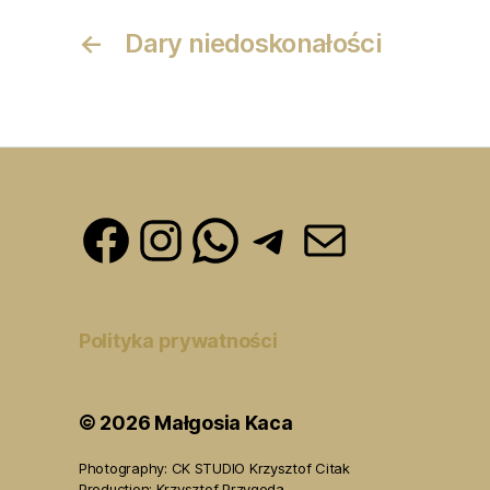
←
Dary niedoskonałości
Facebook
Instagram
WhatsApp
Telegram
Mail
Polityka prywatności
© 2026
Małgosia Kaca
Photography:
CK STUDIO Krzysztof Citak
Production:
Krzysztof Przygoda