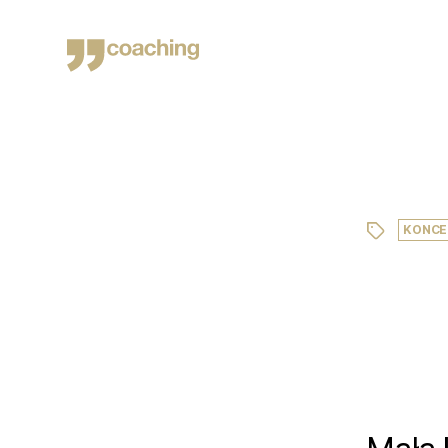
Małgosia
Kaca
Tagi
KONCE