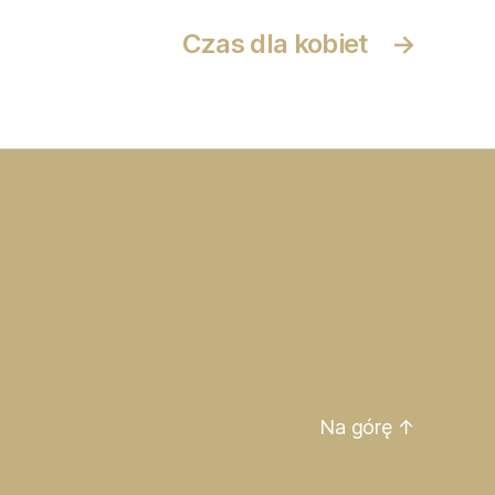
Czas dla kobiet
→
Na górę
↑