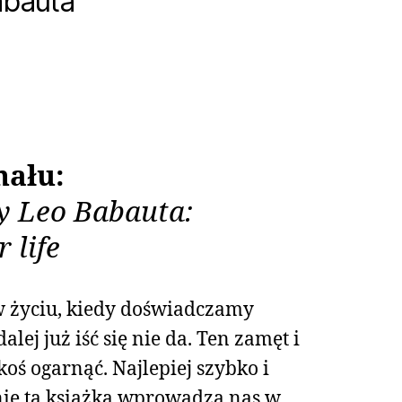
abauta
nału:
by Leo Babauta:
 life
w życiu, kiedy doświadczamy
alej już iść się nie da. Ten zamęt i
oś ogarnąć. Najlepiej szybko i
śnie ta książka wprowadza nas w