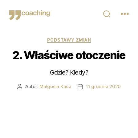
Małgosia
Kaca
Kategorie
PODSTAWY ZMIAN
2. Właściwe otoczenie
Gdzie? Kiedy?
Autor:
Małgosia Kaca
11 grudnia 2020
Autor
Data
wpisu
wpisu