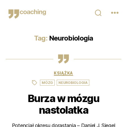
Małgosia
Kaca
Tag:
Neurobiologia
Kategorie
KSIĄŻKA
,
Tagi
MÓZG
NEUROBIOLOGIA
Burza w mózgu
nastolatka
Potencjał okresu dorastania – Daniel J. Siegel